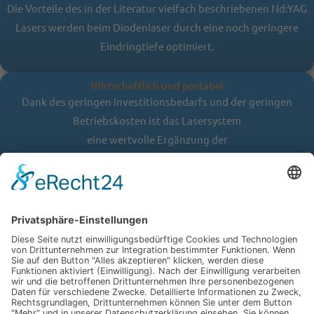
Die Vorteile des in der Literatur vielfach beschriebenen Nd:YAG
Lasers werden beim Diodenlaser durch eine noch geringere
Eindringtiefe optimiert.
Wirtschaftlich und portabel
Dank des geringen Investitionsbedarfs und der geringen
Betriebskosten ist das Lasersystem
eine wertvolle Ergänzung der
vorhandenen, technischen Einrichtungen. Er bietet dem
Anwender durch sein Leichtgewicht von
2 kg ein mobiles System.