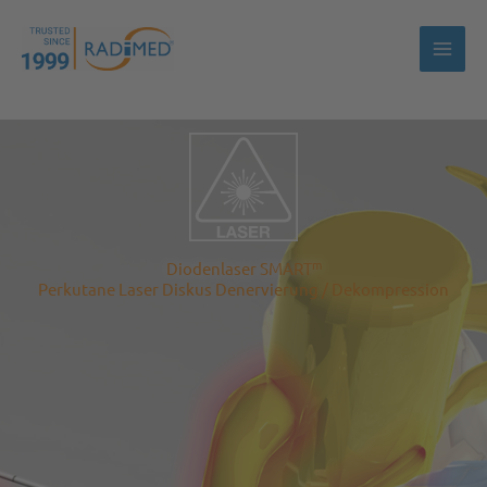
Zum
Inhalt
springen
m
Diodenlaser SMART
Perkutane Laser Diskus Denervierung / Dekompression