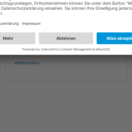
Radimed Produktkatalog
Ab sofort steht unser neuer Produktkatalog online im
Downloadbereich bereit.
WEITERLESEN »