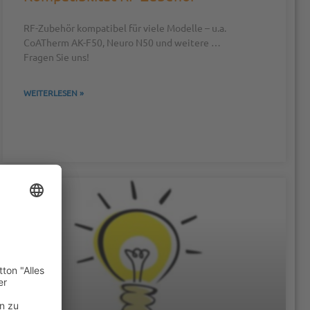
RF-Zubehör kompatibel für viele Modelle – u.a.
CoATherm AK-F50, Neuro N50 und weitere …
Fragen Sie uns!
WEITERLESEN »