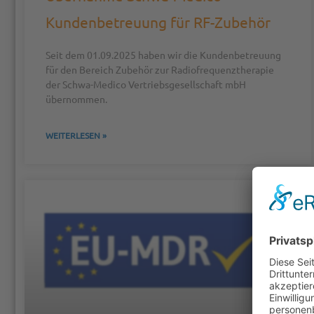
Kundenbetreuung für RF-Zubehör
Seit dem 01.09.2025 haben wir die Kundenbetreuung
für den Bereich Zubehör zur Radiofrequenztherapie
der Schwa-Medico Vertriebsgesellschaft mbH
übernommen.
WEITERLESEN »