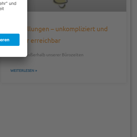
Bestellungen – unkompliziert und
immer erreichbar
… auch außerhalb unserer Bürozeiten
WEITERLESEN »