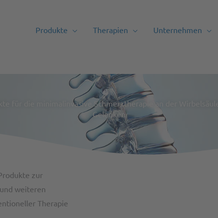
Produkte
Therapien
Unternehmen
te für die minimalinvasive Schmerztherapie an der Wirbelsäul
Gelenken
Produkte zur
 und weiteren
ntioneller Therapie