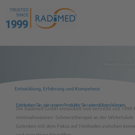
Home
Zum
Inhalt
springen
Medizinproduk
Entwicklung, Erfahrung und Kompetenz
Entdecken Sie, wie unsere Produkte Sie unterstützen können.
Die Radimed GmbH entwickelt und vertreibt seit 1999 
minimalinvasiven Schmerztherapie an der Wirbelsäule
Gelenken mit dem Fokus auf Methoden zwischen konve
und operativen Eingriffen.