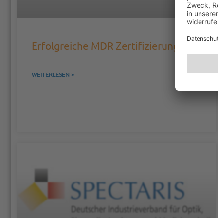
Erfolgreiche MDR Zertifizierung
WEITERLESEN »