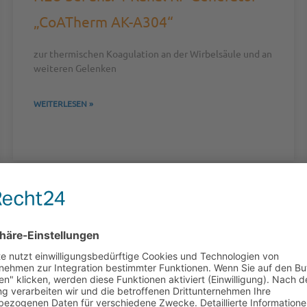
„CoATherm AK-A304“
zur thermischen Koagulation an der Wirbelsäule und an
weiteren Gelenken
WEITERLESEN »