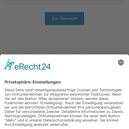
Zur Übersicht
Hinweis:
Die elektronischen Gebrauchsanweisungen
(eIFU) sind im PDF-Format verfügbar. Zum Anzeigen
benötigen Sie ein Programm, das PDF-Dateien öffnen
kann – zum Beispiel den kostenlosen Adobe Acrobat
Reader. Sie können ihn hier herunterladen:
https://get.adobe.com/de/reader/
.
Wenn Sie eine gedruckte Version der
Gebrauchsanweisung wünschen, senden Sie bitte eine E-
Mail an:
QM@radimed.de